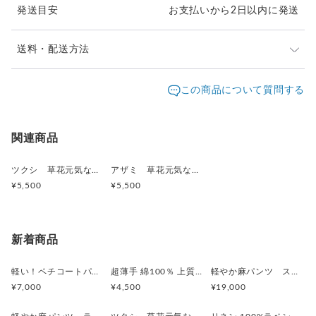
発送目安
お支払いから2日以内に発送
送料・配送方法
発送元地域：
神奈川県
海外発送：
不可能
この商品について質問する
配送方法
追跡／補償
送料
追加送料
クリックポスト
○
／
✕
¥185
¥0
関連商品
ネコポス
○
／
○
¥385
¥0
ツクシ 草花元気な刺繍Tシャツ ボタニカル プレゼントにも ビッグシルエットあり
アザミ 草花元気な刺繍Tシャツ ボタニカル
¥5,500
¥5,500
新着商品
軽い！ペチコートパンツ コットン100％サテン ワンピースの下に履いて見せるロングタイプ 2枚目はお得 ボタニカル
超薄手 綿100％ 上質ハンカチ素材 ペチコートパンツ ショート（ひざ丈）2枚目はお得 ボタニカル
軽やか麻パンツ スカイブルーブルー 刺繍/ ヒメジョオン ワイドパンツ ご希望のパンツ丈受注制作 ボタニカル
¥7,000
¥4,500
¥19,000