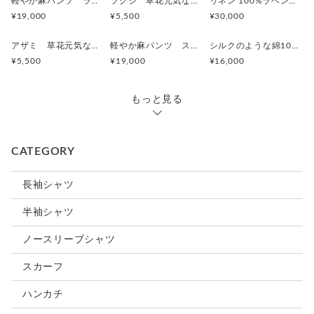
軽やか麻パンツ ラベンダーピンク 刺繍/ トウダイグサ ワイドパンツ ご希望のパンツ丈受注制作 ボ
ツクシ 草花元気な刺繍Tシャツ ボタニカル プレゼントにも ビッグシルエットあり
リネン 100%ラベンダー 刺繍シャツ トウダイグサ刺繍 サイズが選べる【受注製作】 草花模様 ボタニカル
¥19,000
¥5,500
¥30,000
アザミ 草花元気な刺繍Tシャツ ボタニカル
軽やか麻パンツ スモーキーなフレンチラベンダー 刺繍/ トウダイグサ ワイドパンツ ご希望のパンツ丈受注制作 ボタニカル
シルクのような綿100%サテン 草花模様の半袖シャツ /カラスウリ 選べる【受注製作】草花模様 ボタニカル
¥5,500
¥19,000
¥16,000
もっと見る
CATEGORY
長袖シャツ
半袖シャツ
ノースリーブシャツ
スカーフ
ハンカチ