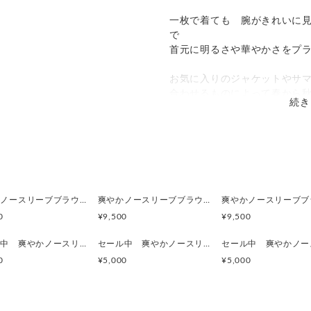
一枚で着ても 腕がきれいに
で
首元に明るさや華やかさをプ
お気に入りのジャケットやサ
合わせるものによって春から
続き
ゆったりめのシェイプを入れ
綺麗な形ですが苦しくなく 
丈は短めでスカートやパンツ
い。
ボタンは国産の高瀬貝ボタン
爽やかノースリーブブラウス / シダ 秋まで活躍 ジャケットやニットのインに 草花模様 ボタニカル
爽やかノースリーブブラウス / ツユクサ 秋まで活躍 ジャケットやニットのインに 草花模様 ボタニカル
大き目なので 背中でも留め
0
¥9,500
¥9,500
綿１００％
セール中 爽やかノースリーブブラウス /コセンダングサ 秋まで活躍 ジャケットやニットのインに 草花模様 ボタニカル
セール中 爽やかノースリーブブラウス /ナワシロイチゴ 秋まで活躍 ジャケットやニットのインに 草花模様 ボタニカル
0
¥5,000
¥5,000
なるべく涼しくきれいにピッ
Ｍ，Ｌ，ＬＬをご用意しまし