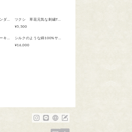
です。
で職人さんに染めてもらっていま
軽やか麻パンツ ラベンダーピンク 刺繍/ トウダイグサ ワイドパンツ ご希望のパンツ丈受注制作 ボ
ツクシ 草花元気な刺繍Tシャツ ボタニカル プレゼントにも ビッグシルエットあり
¥5,500
るので高温のアイロンも大丈夫で
軽やか麻パンツ スモーキーなフレンチラベンダー 刺繍/ トウダイグサ ワイドパンツ ご希望のパンツ丈受注制作 ボタニカル
シルクのような綿100%サテン 草花模様の半袖シャツ /カラスウリ 選べる【受注製作】草花模様 ボタニカル
¥16,000
濃くなりますが
す。
郵便受けに投函、土日休日配達あ
可）もお選びいただけます。
いたします。