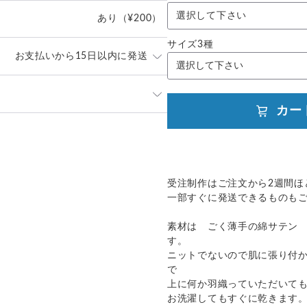
選択して下さい
あり
（¥200）
サイズ3種
お支払いから15日以内に発送
内に対応させて頂いております。
間をいただきます。
カー
場合は、宅急便コンパクトをお選
外発送：
可能
／補償
送料
追加送料
さい。
／
○
都道府県別
¥0〜
受注制作はご注文から2週間ほ
一部すぐに発送できるものも
／
○
大陸別
¥0〜
素材は ごく薄手の綿サテン
／
✕
¥185
¥0
す。
ニットでないので肌に張り付
で
上に何か羽織っていただいて
お洗濯してもすぐに乾きます