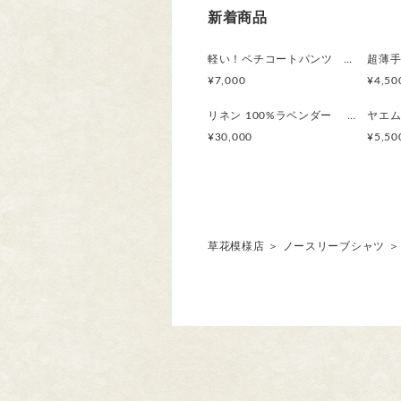
新着商品
軽い！ペチコートパンツ コットン100％サテン ワンピースの下に履いて見せるロングタイプ 2枚目はお得 ボタニカル
¥7,000
¥4,50
リネン 100%ラベンダー 刺繍シャツ トウダイグサ刺繍 サイズが選べる【受注製作】 草花模様 ボタニカル
¥30,000
¥5,50
草花模様店
＞
ノースリーブシャツ