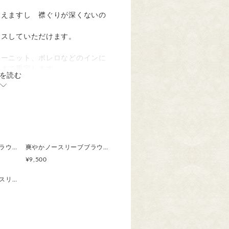
見えますし 襟ぐりが深くないの
ラスしていただけます。
マーニット、ボレロなどのインに
秋まで重宝します。
を読む
ているので
裾か広がって可愛いい印象です。
、ワイドパンツにも合わせやす
です。
爽やかノースリーブブラウス / ヒメジョオン 秋まで活躍 ジャケットやニットのインに 草花模様 ボタニカル
爽やかノースリーブブラウス /カラスノエンドウ 秋まで活躍 ジャケットやニットのインに 草花模様 ボタニカル
やすいです。
¥9,500
セール中 爽やかノースリーブブラウス /スミレ 秋まで活躍 ジャケットやニ国内は通常クリックポスト（郵便受けに投
タリサイズを着ていただきたく
た。