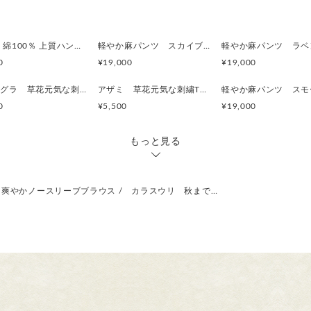
オリジナル模様はカラスウリ
神奈川県内の 手捺染の工場
超薄手 綿100％ 上質ハンカチ素材 ペチコートパンツ ショート（ひざ丈）2枚目はお得 ボタニカル
軽やか麻パンツ スカイブルーブルー 刺繍/ ヒメジョオン ワイドパンツ ご希望のパンツ丈受注制作 ボタニカル
す。
0
¥19,000
¥19,000
高温で蒸して色を定着してい
ヤエムグラ 草花元気な刺繍Tシャツ ボタニカル ビッグシルエットあり
アザミ 草花元気な刺繍Tシャツ ボタニカル
す。
0
¥5,500
¥19,000
アイロンをかけたとき 色が
温度が冷えれば元に戻りま
もっと見る
配送について
国内は通常クリックポスト（
＞
爽やかノースリーブブラウス / カラスウリ 秋まで…
り、185円、追跡あり）にて
お届けいたします。
宅急便コンパクト（日時指定
発送後 発送番号をお知らせ