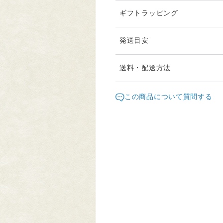
ギフトラッピング
発送目安
在庫があるものは通常2日以
送料・配送方法
受注制作には２週間ほどお時
発送元地域：
お届け日時等にご指定がある
神奈川県
海
この商品について質問する
びいただき
配送方法
追跡
購入時に備考欄へご記入くだ
宅急便コンパクト
○
海外配送
○
クリックポスト
○