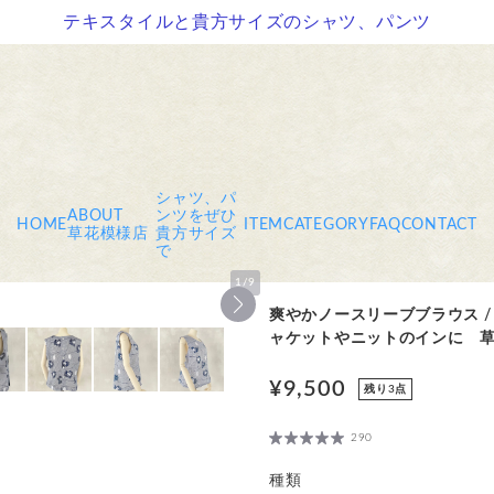
テキスタイルと貴方サイズのシャツ、パンツ
シャツ、パ
ABOUT
ンツをぜひ
HOME
ITEM
CATEGORY
FAQ
CONTACT
草花模様店
貴方サイズ
で
1
/
9
爽やかノースリーブブラウス 
ャケットやニットのインに 
¥9,500
残り3点
290
種類