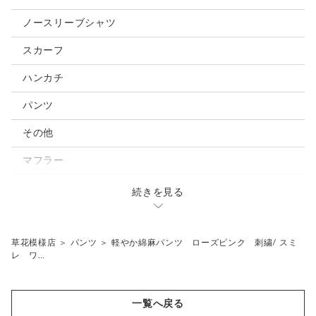
ノースリーブシャツ
スカーフ
ハンカチ
パンツ
その他
マフラー
Tシャツ
続きを見る
ペチコートパンツ
草花模様店
＞
パンツ
＞
軽やか綿麻パンツ ローズピンク 刺繍/ スミ
レ ワ…
一覧へ戻る