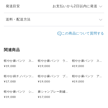
発送目安
お支払いから2日以内に発送
在庫があるものは通常2日以内に発送させて頂きます。
送料・配送方法
受注制作はご連絡の上 ２週間ほどで発送いたします。
発送元地域：
お届け日時等にご指定がある場合は、宅急便をお選びい
神奈川県
海外発送：
可能
この商品について質問する
ただき購入時に備考欄へご記入ください。
配送方法
追跡／補償
送料
追加送料
クリックポスト
○
／
✕
¥185
¥0
関連商品
宅急便（ヤマト）
○
／
○
地域別
¥0〜
軽やか麻パンツ スカイブルーブルー 刺繍/ ヒメジョオン ワイドパンツ ご希望のパンツ丈受注制作 ボタニカル
軽やか麻パンツ ラベンダーピンク 刺繍/ トウダイグサ ワイドパンツ ご希望のパンツ丈受注制作 ボ
軽やか麻パンツ スモーキーなフレンチラベンダー 刺繍/ トウダイグサ ワイドパンツ ご希望のパンツ丈受注制作 ボタニカル
¥19,000
¥19,000
¥19,000
海外配送
○
／
○
大陸別
¥0〜
軽やか綿チノパンツ くすみイエロー 刺繍/ トウダイグサ ワイドパンツ ご希望のパンツ丈受注制作 ボタニカル
軽やか麻パンツ ブリティッシュブルー 刺繍/ シダ ワイドパンツ ご希望のパンツ丈受注制作 ボタニカル
軽やか麻パンツ アッシュイエロー 刺繍/ トウダイグサ ワイドパンツ ご希望のパンツ丈受注制作 ボタニカル
¥17,000
¥19,000
¥19,000
軽やか麻パンツ シャンブレーベージュ 刺繡/ シダ ワイドパンツ ご希望のパンツ丈で受注制作 ボタニカル
麻シャンブレー刺繡パンツ シダ
¥19,000
¥17,000