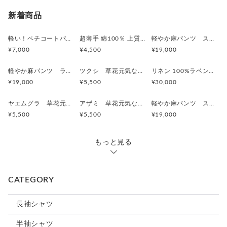
新着商品
軽い！ペチコートパンツ コットン100％サテン ワンピースの下に履いて見せるロングタイプ 2枚目はお得 ボタニカル
超薄手 綿100％ 上質ハンカチ素材 ペチコートパンツ ショート（ひざ丈）2枚目はお得 ボタニカル
軽やか麻パンツ スカイブルーブルー 刺繍/ ヒメジョオン ワイドパンツ ご希望のパンツ丈受注制作 ボタニカル
¥7,000
¥4,500
¥19,000
軽やか麻パンツ ラベンダーピンク 刺繍/ トウダイグサ ワイドパンツ ご希望のパンツ丈受注制作 ボ
ツクシ 草花元気な刺繍Tシャツ ボタニカル プレゼントにも ビッグシルエットあり
リネン 100%ラベンダー 刺繍シャツ トウダイグサ刺繍 サイズが選べる【受注製作】 草花模様 ボタニカル
¥19,000
¥5,500
¥30,000
ヤエムグラ 草花元気な刺繍Tシャツ ボタニカル ビッグシルエットあり
アザミ 草花元気な刺繍Tシャツ ボタニカル
軽やか麻パンツ スモーキーなフレンチラベンダー 刺繍/ トウダイグサ ワイドパンツ ご希望のパンツ丈受注制作 ボタニカル
¥5,500
¥5,500
¥19,000
もっと見る
CATEGORY
長袖シャツ
半袖シャツ