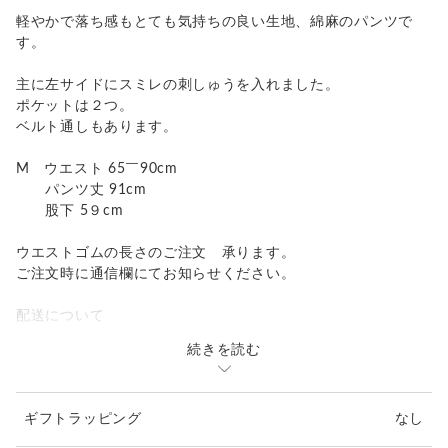
軽やかで落ち感もとても気持ちの良い生地、綿麻のパンツで
す。
主に左サイドにスミレの刺しゅうを入れました。
ポケットは２つ。
ベルト通しもあります。
M ウエスト 65￣90cm
パンツ丈 91cm
股下 5９cm
ウエストゴムの長さのご注文 承ります。
ご注文時に通信欄にてお知らせください。
配送について
続きを読む
国内は通常クリックポスト（郵便受けに投函、土日休日配達あ
り、185円）にて
お届けいたします。
ギフトラッピング
なし
宅急便（日時指定可）もお選びいただけます。
発送後 発送番号をお知らせいたします。