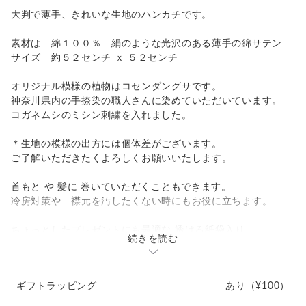
大判で薄手、きれいな生地のハンカチです。
素材は 綿１００％ 絹のような光沢のある薄手の綿サテン
サイズ 約５２センチ ｘ ５２センチ
オリジナル模様の植物はコセンダングサです。
神奈川県内の手捺染の職人さんに染めていただいています。
コガネムシのミシン刺繍を入れました。
＊生地の模様の出方には個体差がございます。
ご了解いただきたくよろしくお願いいたします。
首もと や 髪に 巻いていただくこともできます。
冷房対策や 襟元を汚したくない時にもお役に立ちます。
ちょっとしたプレゼントにも最適な 透ける紙袋入り、
続きを読む
植物についての情報カードが入っています。
プレゼント包装（100円）も承ります。
ギフトラッピング
あり
（¥100）
同じ素材のロングスカーフ（50X150㎝）もございます。