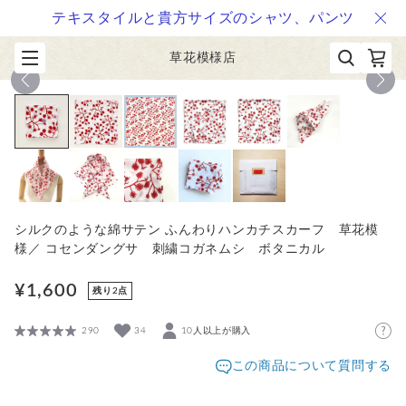
テキスタイルと貴方サイズのシャツ、パンツ
草花模様店
1
/
11
シルクのような綿サテン ふんわりハンカチスカーフ 草花模
様／ コセンダングサ 刺繍コガネムシ ボタニカル
¥1,600
残り2点
290
34
10人以上が購入
この商品について質問する