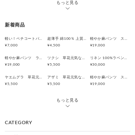
もっと見る
新着商品
軽い！ペチコートパンツ コットン100％サテン ワンピースの下に履いて見せるロングタイプ 2枚目はお得 ボタニカル
超薄手 綿100％ 上質ハンカチ素材 ペチコートパンツ ショート（ひざ丈）2枚目はお得 ボタニカル
軽やか麻パンツ スカイブルーブルー 刺繍/ ヒメジョオン ワイドパンツ ご希望のパンツ丈受注制作 ボタニカル
¥7,000
¥4,500
¥19,000
軽やか麻パンツ ラベンダーピンク 刺繍/ トウダイグサ ワイドパンツ ご希望のパンツ丈受注制作 ボ
ツクシ 草花元気な刺繍Tシャツ ボタニカル プレゼントにも ビッグシルエットあり
リネン 100%ラベンダー 刺繍シャツ トウダイグサ刺繍 サイズが選べる【受注製作】 草花模様 ボタニカル
¥19,000
¥5,500
¥30,000
ヤエムグラ 草花元気な刺繍Tシャツ ボタニカル ビッグシルエットあり
アザミ 草花元気な刺繍Tシャツ ボタニカル
軽やか麻パンツ スモーキーなフレンチラベンダー 刺繍/ トウダイグサ ワイドパンツ ご希望のパンツ丈受注制作 ボタニカル
¥5,500
¥5,500
¥19,000
もっと見る
CATEGORY