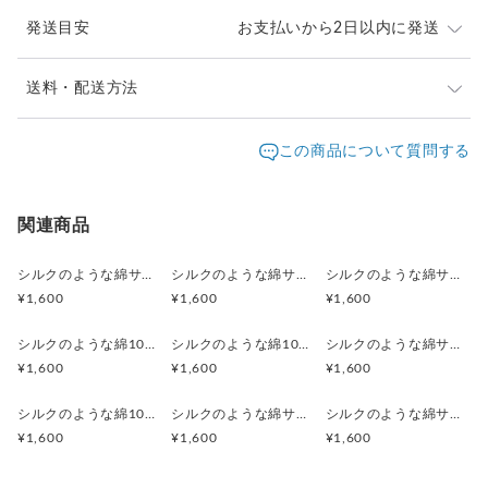
発送目安
お支払いから2日以内に発送
配送について
発送は通常２日以内に対応させて頂いております。
送料・配送方法
お届け日時等にご指定がある場合は、宅急便コンパクト
通常 郵便局のクリックポスト（郵便受けに投函、土日休日配
発送元地域：
をお選びいただき 購入時に備考欄へご記入ください。
神奈川県
海外発送：
可能
この商品について質問する
達あり、185円）でお届けいたします。
追跡番号をお知らせします。
配送方法
追跡／補償
送料
追加送料
宅急便コンパクト（日時指定可）もお選びいただけます。
宅急便コンパクト
○
／
○
都道府県別
¥0〜
関連商品
追跡番号をお知らせします。
海外配送
○
／
○
大陸別
¥0〜
シルクのような綿サテン ふんわりハンカチスカーフ 草花模様／ カラスウリ ボタニカル
シルクのような綿サテン ふんわりハンカチスカーフ 草花模様／ アメリカフウロ 刺繍トンボ ボタニカル
シルクのような綿サテン ふんわりハンカチスカーフ 草花模様／ カラスノエンドウ 刺繍コガネムシ ボタニカル
複数お買い上げの場合は まとめて一つ分の送料が適用されま
¥1,600
¥1,600
¥1,600
す。
クリックポスト
○
／
✕
¥185
¥0
シルクのような綿100%サテン ふんわりハンカチ 草花模様／ ハコベとフラサバソウ 刺繍シジミチョウ ボタニカル
シルクのような綿100%サテン ふんわりハンカチスカーフ 草花模様／ シダ 刺繍カタツムリ ボタニカル
シルクのような綿サテン ふんわりハンカチスカーフ 草花模様／コニシキソウ 刺繍シジミチョウ ボタニカル
¥1,600
¥1,600
¥1,600
シルクのような綿100%サテン ふんわりハンカチスカーフ 草花模様／ ヒメジョオン 刺繍コガネムシ ボタニカル
シルクのような綿サテン ふんわりハンカチスカーフ 草花模様／ ツユクサ 刺繍カマキリ ボタニカル
シルクのような綿サテン ふんわりハンカチスカーフ 草花模様／ フヨウ 刺繍コガネムシ ボタニカル
¥1,600
¥1,600
¥1,600