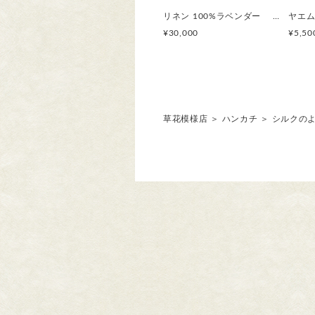
リネン 100%ラベンダー 刺繍シャツ トウダイグサ刺繍 サイズが選べる【受注製作】 草花模様 ボタニカル
¥30,000
¥5,50
草花模様店
＞
ハンカチ
＞
シルクのよ