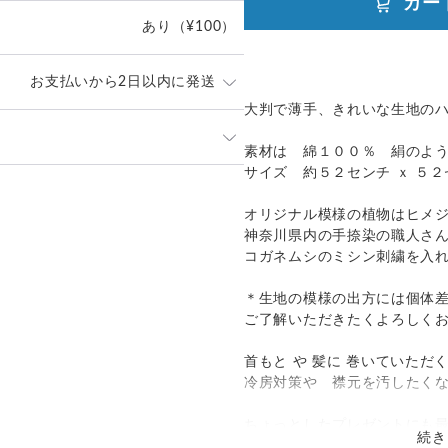
カー
あり
（¥100）
お支払いから2日以内に発送
大判で薄手、きれいな生地の
せて頂いております。お届け日時
素材は 綿１００％ 絹のよ
急便コンパクトをお選びいただ
サイズ 約５２センチ ｘ ５
ください。
外発送：
可能
オリジナル模様の植物はヒメ
／補償
送料
追加送料
神奈川県内の手捺染の職人さ
コガネムシのミシン刺繍を入
／
✕
¥185
¥0
＊生地の模様の出方には個体
／
○
都道府県別
¥0〜
ご了解いただきたくよろしく
／
○
大陸別
¥0〜
首もと や 髪に 巻いていただ
冷房対策や 襟元を汚したく
ちょっとしたプレゼントにも最
続き
植物についての情報カードが