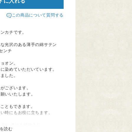
トに入れる
この商品について質問する
ハンカチです。
うな光沢のある薄手の綿サテン
２センチ
ジョオン。
んに染めていただいています。
れました。
差がございます。
お願いいたします。
くこともできます。
ない時にもお役に立ちます。
適な 透ける紙袋入り、
を読む
入っています。