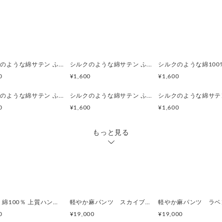
プレゼント包装（100円）も
同じ素材のロングスカーフ（50
https://www.creema.jp/item/
シルクのような綿サテン ふんわりハンカチスカーフ 草花模様／ アメリカフウロ 刺繍トンボ ボタニカル
シルクのような綿サテン ふんわりハンカチスカーフ 草花模様／ カラスノエンドウ 刺繍コガネムシ ボタニカル
0
¥1,600
¥1,600
配送について
シルクのような綿サテン ふんわりハンカチスカーフ 草花模様／ ツユクサ 刺繍カマキリ ボタニカル
シルクのような綿サテン ふんわりハンカチスカーフ 草花模様／ フヨウ 刺繍コガネムシ ボタニカル
通常 郵便局のクリックポス
0
¥1,600
¥1,600
達あり、185円）でお届けい
追跡番号をお知らせします。
もっと見る
宅急便コンパクト（日時指定
追跡番号をお知らせします。
複数お買い上げの場合は ま
す。
超薄手 綿100％ 上質ハンカチ素材 ペチコートパンツ ショート（ひざ丈）2枚目はお得 ボタニカル
軽やか麻パンツ スカイブルーブルー 刺繍/ ヒメジョオン ワイドパンツ ご希望のパンツ丈受注制作 ボタニカル
0
¥19,000
¥19,000