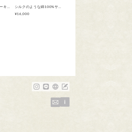
軽やか麻パンツ スモーキーなフレンチラベンダー 刺繍/ トウダイグサ ワイドパンツ ご希望のパンツ丈受注制作 ボタニカル
シルクのような綿100%サテン 草花模様の半袖シャツ /カラスウリ 選べる【受注製作】草花模様 ボタニカル
¥16,000