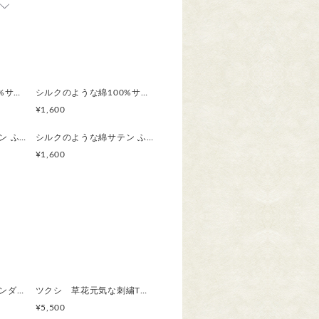
承ります。
X150㎝）もございます。
17673975/detail
シルクのような綿100%サテン ふんわりハンカチ 草花模様／ ハコベとフラサバソウ 刺繍シジミチョウ ボタニカル
シルクのような綿100%サテン ふんわりハンカチスカーフ 草花模様／ シダ 刺繍カタツムリ ボタニカル
¥1,600
シルクのような綿サテン ふんわりハンカチスカーフ 草花模様／ スミレ 刺繍シジミチョウ ボタニカル
シルクのような綿サテン ふんわりハンカチスカーフ 草花模様／ コセンダングサ 刺繍コガネムシ ボタニカル
ト（郵便受けに投函、土日休日配
¥1,600
たします。
可）もお選びいただけます。
とめて一つ分の送料が適用されま
軽やか麻パンツ ラベンダーピンク 刺繍/ トウダイグサ ワイドパンツ ご希望のパンツ丈受注制作 ボ
ツクシ 草花元気な刺繍Tシャツ ボタニカル プレゼントにも ビッグシルエットあり
¥5,500