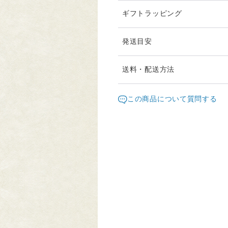
ギフトラッピング
発送目安
発送は通常２日以内に対応さ
送料・配送方法
等にご指定がある場合は、宅
発送元地域：
き、購入時に備考欄へご記入
神奈川県
海
この商品について質問する
配送方法
追跡
クリックポスト
○
宅急便コンパクト
○
海外配送
○