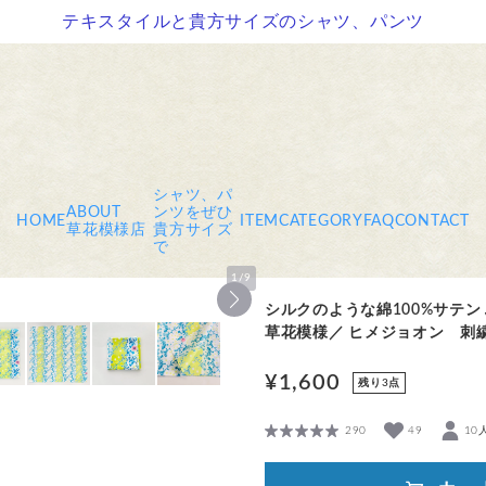
テキスタイルと貴方サイズのシャツ、パンツ
シャツ、パ
ABOUT
ンツをぜひ
HOME
ITEM
CATEGORY
FAQ
CONTACT
草花模様店
貴方サイズ
で
1
/
9
シルクのような綿100%サ
草花模様／ ヒメジョオン 刺
¥1,600
残り3点
290
49
10